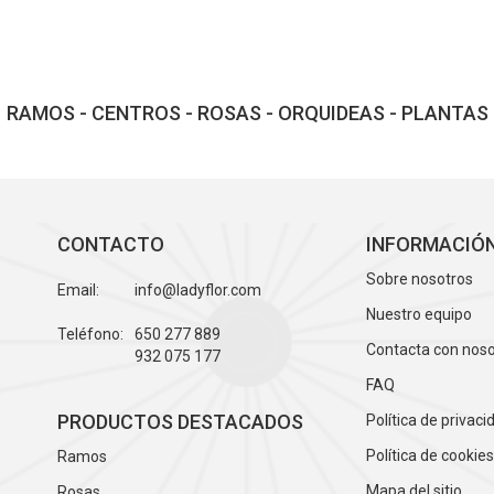
RAMOS - CENTROS - ROSAS - ORQUIDEAS - PLANTAS
CONTACTO
INFORMACIÓ
Sobre nosotros
Email:
info@ladyflor.com
Nuestro equipo
Teléfono:
650 277 889
Contacta con nos
932 075 177
FAQ
PRODUCTOS DESTACADOS
Política de privaci
Política de cookie
Ramos
Mapa del sitio
Rosas