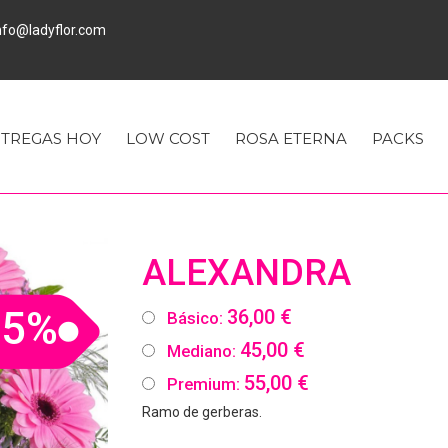
fo@ladyflor.com
TREGAS HOY
LOW COST
ROSA ETERNA
PACKS
ALEXANDRA
25%
36,00 €
Básico:
45,00 €
Mediano:
55,00 €
Premium:
Ramo de gerberas.