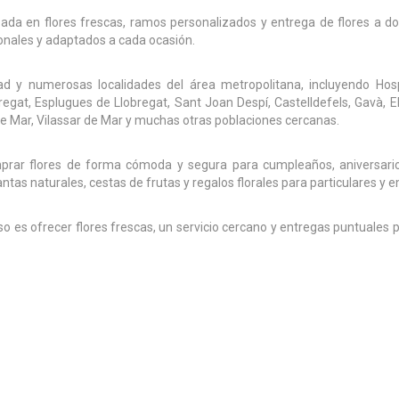
izada en flores frescas, ramos personalizados y entrega de flores a d
sionales y adaptados a cada ocasión.
d y numerosas localidades del área metropolitana, incluyendo Hos
egat, Esplugues de Llobregat, Sant Joan Despí, Castelldefels, Gavà, El
 de Mar, Vilassar de Mar y muchas otras poblaciones cercanas.
omprar flores de forma cómoda y segura para cumpleaños, aniversario
s naturales, cestas de frutas y regalos florales para particulares y 
so es ofrecer flores frescas, un servicio cercano y entregas puntuales