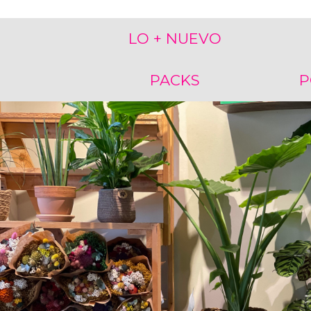
LO + NUEVO
PACKS
P