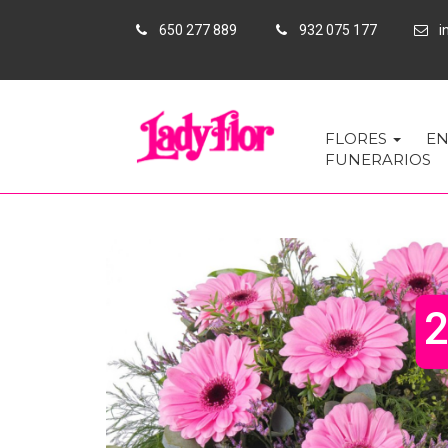
650 277 889
932 075 177
in
FLORES
EN
FUNERARIOS