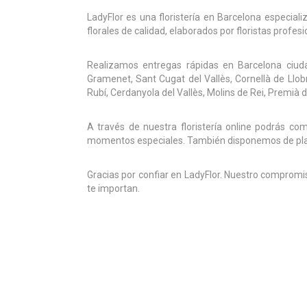
LadyFlor es una floristería en Barcelona especial
florales de calidad, elaborados por floristas profe
Realizamos entregas rápidas en Barcelona ciuda
Gramenet, Sant Cugat del Vallès, Cornellà de Llobr
Rubí, Cerdanyola del Vallès, Molins de Rei, Premià
A través de nuestra floristería online podrás c
momentos especiales. También disponemos de planta
Gracias por confiar en LadyFlor. Nuestro compromi
te importan.