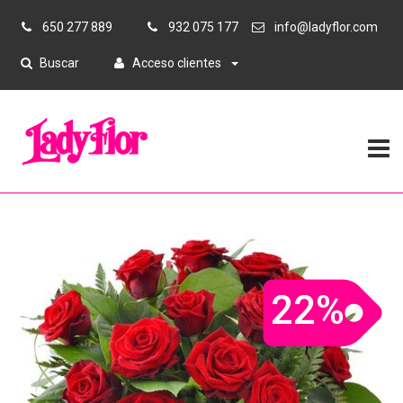
650 277 889
932 075 177
info@ladyflor.com
Buscar
Acceso clientes
22%