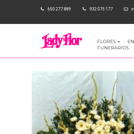
650 277 889
932 075 177
in
FLORES
EN
FUNERARIOS