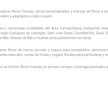
izada en flores frescas, ramos personalizados y entrega de flores a d
sionales y adaptados a cada ocasión.
d y numerosas localidades del área metropolitana, incluyendo Hos
egat, Esplugues de Llobregat, Sant Joan Despí, Castelldefels, Gavà, El
 de Mar, Vilassar de Mar y muchas otras poblaciones cercanas.
omprar flores de forma cómoda y segura para cumpleaños, aniversario
s naturales, cestas de frutas y regalos florales para particulares y 
so es ofrecer flores frescas, un servicio cercano y entregas puntuales