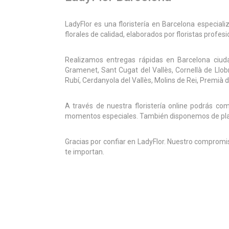
LadyFlor es una floristería en Barcelona especial
florales de calidad, elaborados por floristas profe
Realizamos entregas rápidas en Barcelona ciuda
Gramenet, Sant Cugat del Vallès, Cornellà de Llobr
Rubí, Cerdanyola del Vallès, Molins de Rei, Premià
A través de nuestra floristería online podrás c
momentos especiales. También disponemos de planta
Gracias por confiar en LadyFlor. Nuestro compromi
te importan.