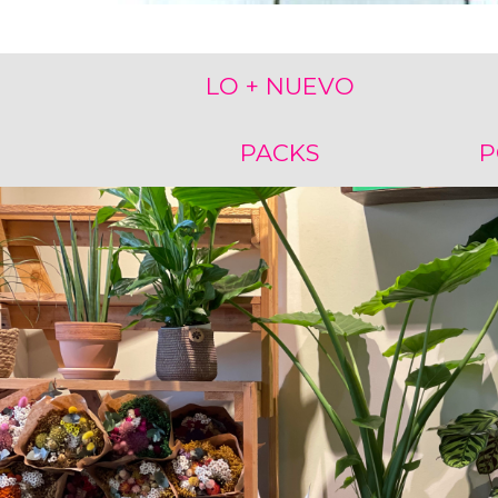
LO + NUEVO
PACKS
P