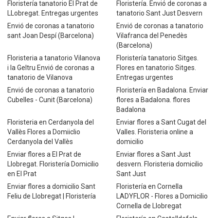
Floristería tanatorio El Prat de
Floristería. Envió de coronas a
LLobregat. Entregas urgentes
tanatorio Sant Just Desvern
Envió de coronas a tanatorio
Envió de coronas a tanatorio
sant Joan Despí (Barcelona)
Vilafranca del Penedès
(Barcelona)
Floristeria a tanatorio Vilanova
Floristería tanatorio Sitges.
i la Geltru Envió de coronas a
Flores en tanatorio Sitges.
tanatorio de Vilanova
Entregas urgentes
Envió de coronas a tanatorio
Floristería en Badalona. Enviar
Cubelles - Cunit (Barcelona)
flores a Badalona. flores
Badalona
Floristeria en Cerdanyola del
Enviar flores a Sant Cugat del
Vallès Flores a Domiiclio
Valles. Floristeria online a
Cerdanyola del Vallès
domicilio
Enviar flores a El Prat de
Enviar flores a Sant Just
Llobregat. Floristería Domicilio
desvern. Floristeria domicilio
en El Prat
Sant Just
Enviar flores a domicilio Sant
Floristería en Cornella
Feliu de Llobregat | Floristería
LADYFLOR - Flores a Domicilio
Cornella de Llobregat