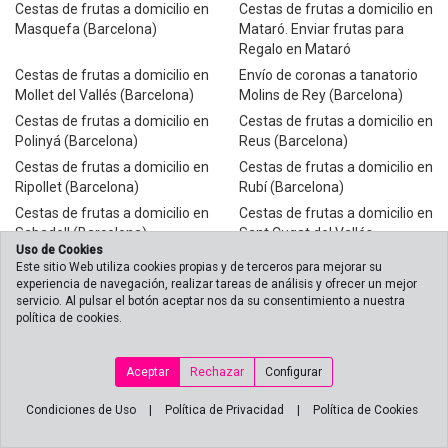
Cestas de frutas a domicilio en
Cestas de frutas a domicilio en
Masquefa (Barcelona)
Mataró. Enviar frutas para
Regalo en Mataró
Cestas de frutas a domicilio en
Envío de coronas a tanatorio
Mollet del Vallés (Barcelona)
Molins de Rey (Barcelona)
Cestas de frutas a domicilio en
Cestas de frutas a domicilio en
Polinyá (Barcelona)
Reus (Barcelona)
Cestas de frutas a domicilio en
Cestas de frutas a domicilio en
Ripollet (Barcelona)
Rubí (Barcelona)
Cestas de frutas a domicilio en
Cestas de frutas a domicilio en
Sabadell (Barcelona)
Sant Cugat del Vallés
Uso de Cookies
(Barcelona)
Este sitio Web utiliza cookies propias y de terceros para mejorar su
Cestas de frutas a domicilio en
Cestas de frutas a domicilio en
experiencia de navegación, realizar tareas de análisis y ofrecer un mejor
Sant Pere de Ribes
Sant Sadurni dÁnoia
servicio. Al pulsar el botón aceptar nos da su consentimiento a nuestra
(Barcelona)
política de cookies.
(Barcelona)
Cestas de frutas a domicilio en
Cestas de frutas a domicilio en
Santa Perpétua de Mogoda
Santa Perpétua de Mogoda
Aceptar
Rechazar
Configurar
(Barcelona)
(Barcelona)
Cestas de frutas a domicilio en
Condiciones de Uso
|
Política de Privacidad
Cestas de frutas a domicilio en
|
Política de Cookies
Terrassa (Barcelona)
Martorell (Barcelona)