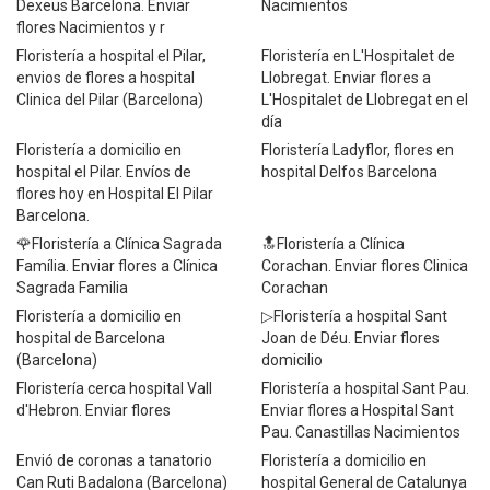
Dexeus Barcelona. Enviar
Nacimientos
flores Nacimientos y r
Floristería a hospital el Pilar,
Floristería en L'Hospitalet de
envios de flores a hospital
Llobregat. Enviar flores a
Clinica del Pilar (Barcelona)
L'Hospitalet de Llobregat en el
día
Floristería a domicilio en
Floristería Ladyflor, flores en
hospital el Pilar. Envíos de
hospital Delfos Barcelona
flores hoy en Hospital El Pilar
Barcelona.
🌹Floristería a Clínica Sagrada
🔝Floristería a Clínica
Família. Enviar flores a Clínica
Corachan. Enviar flores Clinica
Sagrada Familia
Corachan
Floristería a domicilio en
▷Floristería a hospital Sant
hospital de Barcelona
Joan de Déu. Enviar flores
(Barcelona)
domicilio
Floristería cerca hospital Vall
Floristería a hospital Sant Pau.
d'Hebron. Enviar flores
Enviar flores a Hospital Sant
Pau. Canastillas Nacimientos
Envió de coronas a tanatorio
Floristería a domicilio en
Can Ruti Badalona (Barcelona)
hospital General de Catalunya