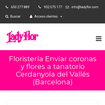
650 277 889
932 075 177
info@ladyflor.com
Buscar
Acceso clientes
Floristería Envíar coronas
y flores a tanatorio
Cerdanyola del Vallés
(Barcelona)