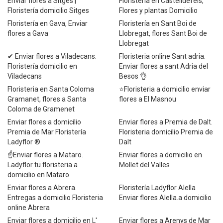
Enviar flores a Sitges |
Floristería en Castelldefels,
Floristería domicilio Sitges
Flores y plantas Domicilio
Floristería en Gava, Enviar
Floristería en Sant Boi de
flores a Gava
Llobregat, flores Sant Boi de
Llobregat
✔ Enviar flores a Viladecans.
Floristeria online Sant adria.
Floristería domicilio en
Enviar flores a sant Adria del
Viladecans
Besos 👌
Floristeria en Santa Coloma
⭐Floristeria a domicilio enviar
Gramanet, flores a Santa
flores a El Masnou
Coloma de Gramenet
Enviar flores a domicilio
Enviar flores a Premia de Dalt.
Premia de Mar Floristería
Floristeria domicilio Premia de
Ladyflor ®
Dalt
☝Enviar flores a Mataro.
Enviar flores a domicilio en
Ladyflor tu floristeria a
Mollet del Valles
domicilio en Mataro
Enviar flores a Abrera.
Floristería Ladyflor Alella
Entregas a domicilio Floristeria
Enviar flores Alella.a domicilio
online Abrera
Enviar flores a domicilio en L'
Enviar flores a Arenys de Mar