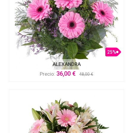
25%
ALEXANDRA
36,00 €
Precio:
48,00 €