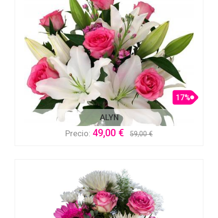
17%
ALYN
49,00 €
Precio:
59,00 €