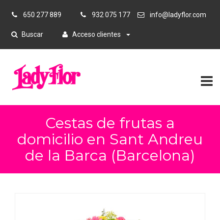
650 277 889
932 075 177
info@ladyflor.com
Buscar
Acceso clientes
Cestas de frutas a
domicilio en Sant Andreu
de la Barca (Barcelona)