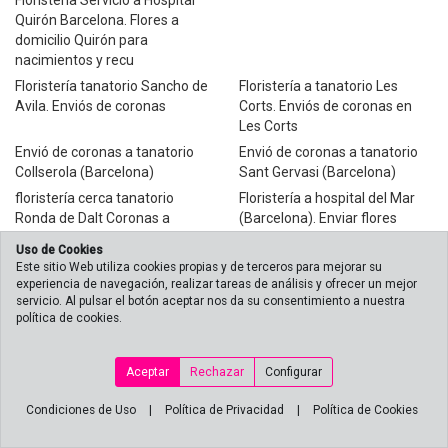
Floristería Servicio a Hospital
Quirón Barcelona. Flores a
domicilio Quirón para
nacimientos y recu
Floristería tanatorio Sancho de
Floristería a tanatorio Les
Avila. Enviós de coronas
Corts. Enviós de coronas en
Les Corts
Envió de coronas a tanatorio
Envió de coronas a tanatorio
Collserola (Barcelona)
Sant Gervasi (Barcelona)
floristería cerca tanatorio
Floristería a hospital del Mar
Ronda de Dalt Coronas a
(Barcelona). Enviar flores
tanatorio Ronda de Dalt
domicilio.
Uso de Cookies
Floristería con servicio de
Floristería envios flores
Este sitio Web utiliza cookies propias y de terceros para mejorar su
envíos a hospital Quirón
hospital Clinic Barcelona.
experiencia de navegación, realizar tareas de análisis y ofrecer un mejor
servicio. Al pulsar el botón aceptar nos da su consentimiento a nuestra
Dexeus Barcelona. Enviar
Nacimientos
política de cookies.
flores Nacimientos y r
Floristería a hospital el Pilar,
Floristería en L'Hospitalet de
envios de flores a hospital
Llobregat. Enviar flores a
Aceptar
Rechazar
Configurar
Clinica del Pilar (Barcelona)
L'Hospitalet de Llobregat en el
día
Condiciones de Uso
|
Política de Privacidad
|
Política de Cookies
Floristería a domicilio en
Floristería Ladyflor, flores en