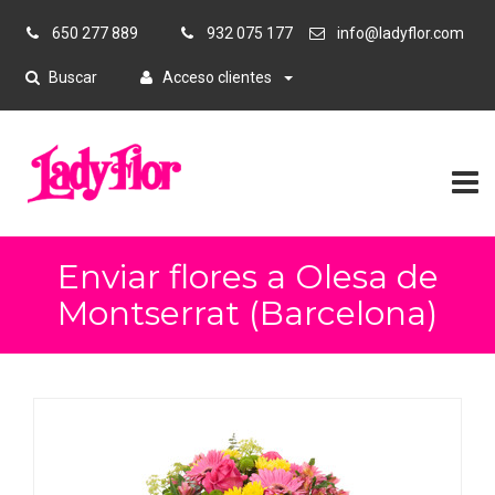
650 277 889
932 075 177
info@ladyflor.com
Buscar
Acceso clientes
Enviar flores a Olesa de
Montserrat (Barcelona)