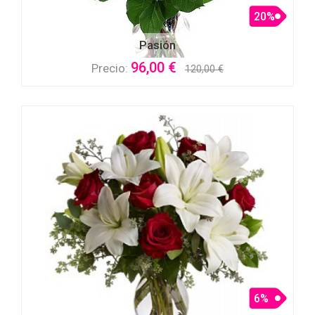
20%
Pasión
96,00 €
Precio:
120,00 €
6%