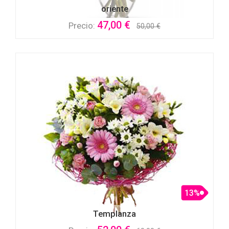
oriente
47,00 €
Precio:
50,00 €
13%
Templanza