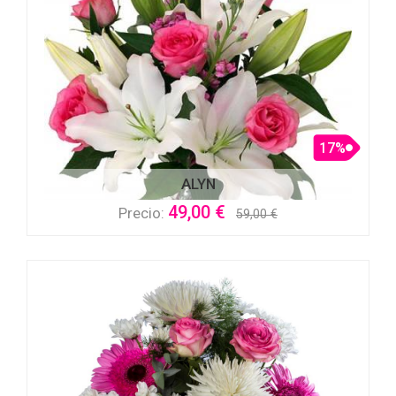
17%
ALYN
49,00 €
Precio:
59,00 €