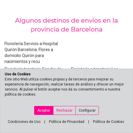
Algunos destinos de envíos en la
provincia de Barcelona
Floristería Servicio a Hospital
Quirón Barcelona. Flores a
domicilio Quirón para
nacimientos y recu
Floristería tanatorio Sancho de
Floristería a tanatorio Les
Uso de Cookies
Avila. Enviós de coronas
Corts. Enviós de coronas en
Este sitio Web utiliza cookies propias y de terceros para mejorar su
Les Corts
experiencia de navegación, realizar tareas de análisis y ofrecer un mejor
Envió de coronas a tanatorio
Envió de coronas a tanatorio
servicio. Al pulsar el botón aceptar nos da su consentimiento a nuestra
Collserola (Barcelona)
política de cookies.
Sant Gervasi (Barcelona)
floristería cerca tanatorio
Floristería a hospital del Mar
Ronda de Dalt Coronas a
(Barcelona). Enviar flores
Aceptar
Rechazar
Configurar
tanatorio Ronda de Dalt
domicilio.
Floristería con servicio de
Condiciones de Uso
|
Política de Privacidad
Floristería envios flores
|
Política de Cookies
envíos a hospital Quirón
hospital Clinic Barcelona.