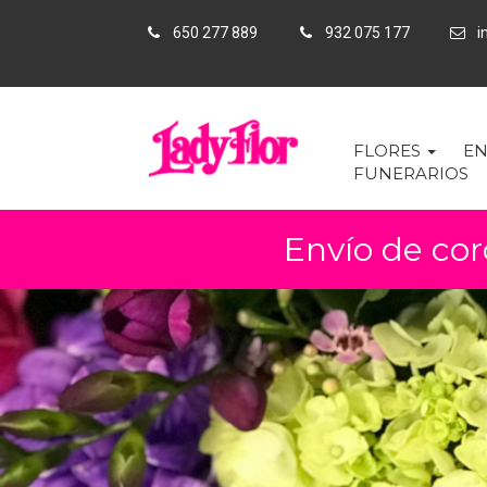
650 277 889
932 075 177
in
FLORES
EN
FUNERARIOS
Envío de cor