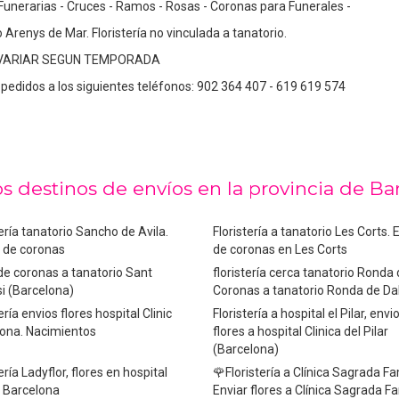
Funerarias - Cruces - Ramos - Rosas - Coronas para Funerales -
Arenys de Mar. Floristería no vinculada a tanatorio.
 VARIAR SEGUN TEMPORADA
pedidos a los siguientes teléfonos: 902 364 407 - 619 619 574
s destinos de envíos en la provincia de Ba
tería tanatorio Sancho de Avila.
Floristería a tanatorio Les Corts. 
 de coronas
de coronas en Les Corts
de coronas a tanatorio Sant
floristería cerca tanatorio Ronda 
i (Barcelona)
Coronas a tanatorio Ronda de Da
ería envios flores hospital Clinic
Floristería a hospital el Pilar, envi
ona. Nacimientos
flores a hospital Clinica del Pilar
(Barcelona)
ería Ladyflor, flores en hospital
🌹Floristería a Clínica Sagrada Fa
 Barcelona
Enviar flores a Clínica Sagrada Fa