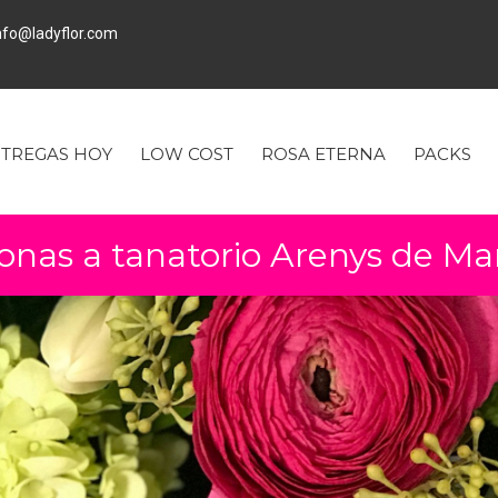
fo@ladyflor.com
TREGAS HOY
LOW COST
ROSA ETERNA
PACKS
onas a tanatorio Arenys de Ma