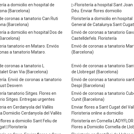
tería a domicilio en hospital de
▷Floristería a hospital Sant Joan
ona (Barcelona)
Déu. Enviar flores domicilio
de coronas a tanatorio Can Ruti
Floristería a domicilio en hospital
ona (Barcelona)
General de Catalunya Sant Cugat
tería a domicilio en hospital Dos de
Envió de coronas a tanatorio Gav
Barcelona)
Castelldefels. Floristería
teria tanatorio en Mataro. Enviós
Envió de coronas a tanatorio Mart
onas a tanatorio Mataro.
(Barcelona)
de coronas a tanatorio L
Envió de coronas a tanatorio San
talet Gran Via (Barcelona)
de Llobregat (Barcelona)
tería. Envió de coronas a tanatorio
Envió de coronas a tanatorio san
ust Desvern
Despí (Barcelona)
tería tanatorio Sitges. Flores en
Envió de coronas a tanatorio Cube
rio Sitges. Entregas urgentes
Cunit (Barcelona)
teria en Cerdanyola del Vallès
Enviar flores a Sant Cugat del Val
 a Domiiclio Cerdanyola del Vallès
Floristeria online a domicilio
 flores a domicilio Sant Feliu de
Floristería en Cornella LADYFLOR 
at | Floristería
Flores a Domicilio Cornella de Ll