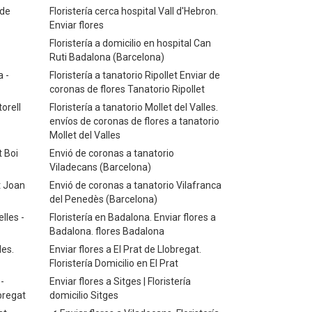
 de
Floristería cerca hospital Vall d'Hebron.
Enviar flores
Floristería a domicilio en hospital Can
Ruti Badalona (Barcelona)
a -
Floristería a tanatorio Ripollet Enviar de
coronas de flores Tanatorio Ripollet
orell
Floristería a tanatorio Mollet del Valles.
envíos de coronas de flores a tanatorio
Mollet del Valles
t Boi
Envió de coronas a tanatorio
Viladecans (Barcelona)
t Joan
Envió de coronas a tanatorio Vilafranca
del Penedès (Barcelona)
lles -
Floristería en Badalona. Enviar flores a
Badalona. flores Badalona
les.
Enviar flores a El Prat de Llobregat.
Floristería Domicilio en El Prat
-
Enviar flores a Sitges | Floristería
obregat
domicilio Sitges