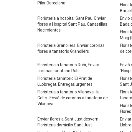
Pilar Barcelona.
Floris
Barcel
Floristería a hospital Sant Pau. Enviar
Envió 
flores a Hospital Sant Pau. Canastillas
Badal
Nacimientos
Floris
Maig (
Floristeria Granollers. Enviar coronas
Floris
flores a tanatorio Granollers
de cor
Floristería a tanatorio Rubi, Enviar
Envió 
coronas tanatorio Rubi
´Hospi
Floristería tanatorio El Prat de
Floris
LLobregat. Entregas urgentes
Sant J
Floristeria a tanatorio Vilanova i la
Floris
Geltru Envió de coronas a tanatorio de
tanato
Vilanova
Floris
Flores
Enviar flores a Sant Just desvern.
Enviar
Floristeria domicilio Sant Just
Llobreg