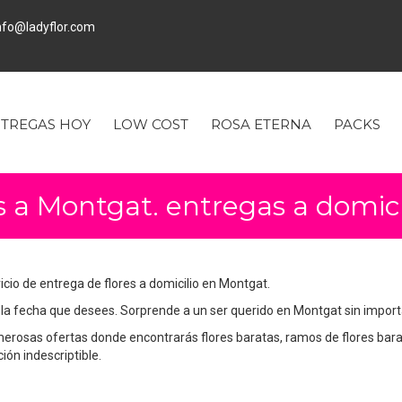
fo@ladyflor.com
TREGAS HOY
LOW COST
ROSA ETERNA
PACKS
es a Montgat. entregas a domic
vicio de entrega de flores a domicilio en Montgat.
a fecha que desees. Sorprende a un ser querido en Montgat sin importar
merosas ofertas donde encontrarás flores baratas, ramos de flores bara
ón indescriptible.