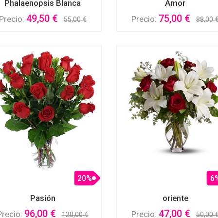
Phalaenopsis Blanca
Amor
49,50 €
75,00 €
Precio:
Precio:
55,00 €
88,00 
20%
6
Pasión
oriente
96,00 €
47,00 €
Precio:
Precio:
120,00 €
50,00 