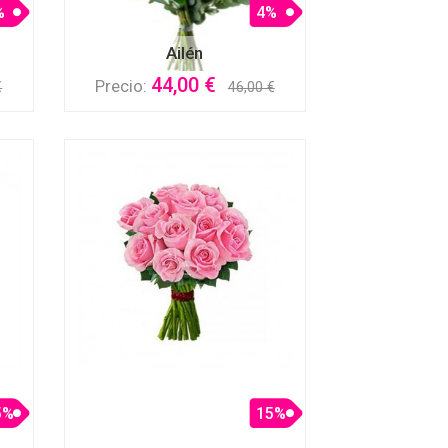
%
4%
Ailén
44,00 €
Precio:
€
46,00 €
5%
15%