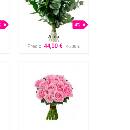
%
4%
Ailén
44,00 €
Precio:
€
46,00 €