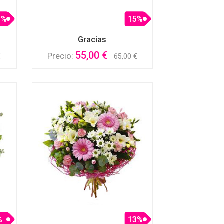
5%
15%
Gracias
55,00 €
Precio:
€
65,00 €
%
13%