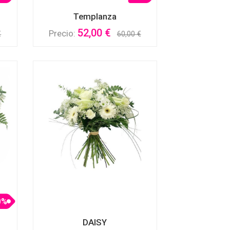
Templanza
52,00 €
Precio:
€
60,00 €
0%
DAISY