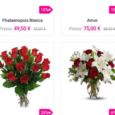
10%
1
Phalaenopsis Blanca
Amor
49,50 €
75,00 €
Precio:
Precio:
55,00 €
88,00 
20%
6