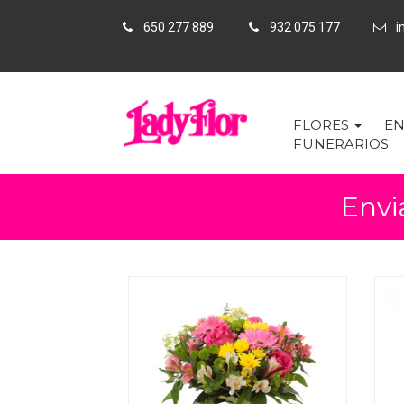
650 277 889
932 075 177
in
FLORES
EN
FUNERARIOS
Envi