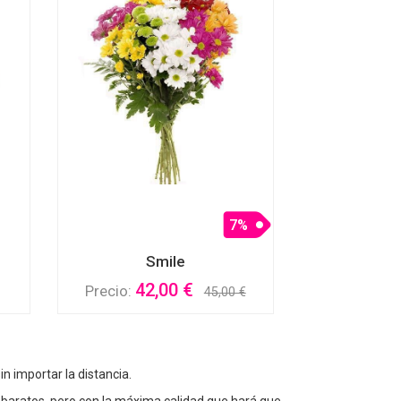
7%
Smile
42,00 €
Precio:
45,00 €
n importar la distancia.
s baratos, pero con la máxima calidad que hará que