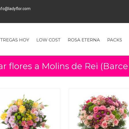
fo@ladyflor.com
TREGAS HOY
LOW COST
ROSA ETERNA
PACKS
ar flores a Molins de Rei (Barce