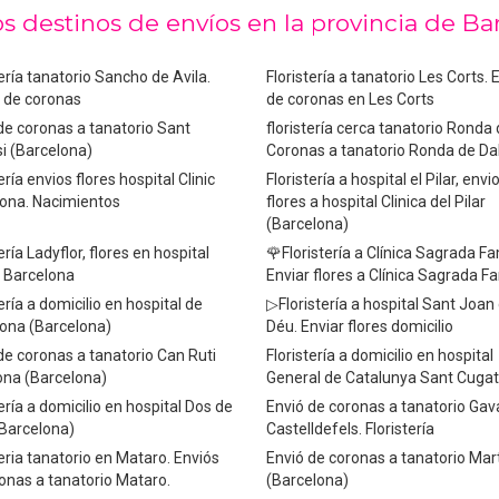
s destinos de envíos en la provincia de Ba
tería tanatorio Sancho de Avila.
Floristería a tanatorio Les Corts. 
 de coronas
de coronas en Les Corts
de coronas a tanatorio Sant
floristería cerca tanatorio Ronda 
i (Barcelona)
Coronas a tanatorio Ronda de Da
ería envios flores hospital Clinic
Floristería a hospital el Pilar, envi
ona. Nacimientos
flores a hospital Clinica del Pilar
(Barcelona)
ería Ladyflor, flores en hospital
🌹Floristería a Clínica Sagrada Fa
 Barcelona
Enviar flores a Clínica Sagrada Fa
tería a domicilio en hospital de
▷Floristería a hospital Sant Joan
ona (Barcelona)
Déu. Enviar flores domicilio
de coronas a tanatorio Can Ruti
Floristería a domicilio en hospital
ona (Barcelona)
General de Catalunya Sant Cugat
tería a domicilio en hospital Dos de
Envió de coronas a tanatorio Gav
Barcelona)
Castelldefels. Floristería
teria tanatorio en Mataro. Enviós
Envió de coronas a tanatorio Mart
onas a tanatorio Mataro.
(Barcelona)