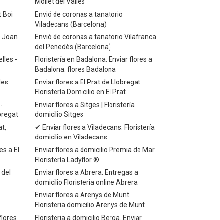
Mollet del Valles
t Boi
Envió de coronas a tanatorio
Viladecans (Barcelona)
t Joan
Envió de coronas a tanatorio Vilafranca
del Penedès (Barcelona)
lles -
Floristería en Badalona. Enviar flores a
Badalona. flores Badalona
les.
Enviar flores a El Prat de Llobregat.
Floristería Domicilio en El Prat
-
Enviar flores a Sitges | Floristería
obregat
domicilio Sitges
at,
✔ Enviar flores a Viladecans. Floristería
domicilio en Viladecans
es a El
Enviar flores a domicilio Premia de Mar
Floristería Ladyflor ®
 del
Enviar flores a Abrera. Entregas a
domicilio Floristeria online Abrera
Enviar flores a Arenys de Munt
Floristeria domicilio Arenys de Munt
flores
Floristeria a domicilio Berga. Enviar