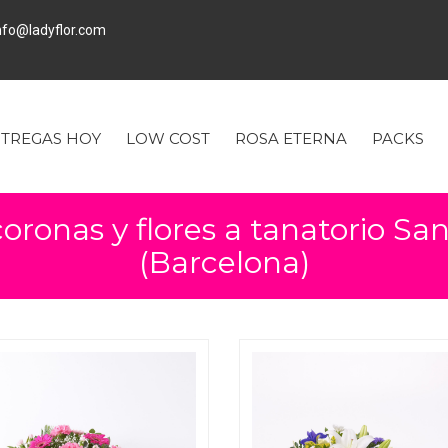
fo@ladyflor.com
TREGAS HOY
LOW COST
ROSA ETERNA
PACKS
 coronas y flores a tanatorio Sa
(Barcelona)