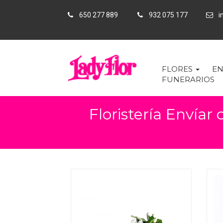
650 277 889
932 075 177
in
FLORES
EN
FUNERARIOS
Floristería Envíar