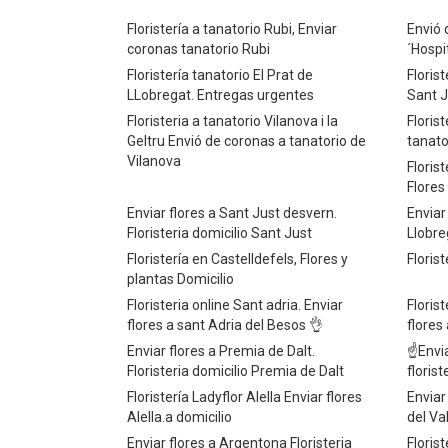
Floristería a tanatorio Rubi, Enviar
Envió 
coronas tanatorio Rubi
´Hospi
Floristería tanatorio El Prat de
Floris
LLobregat. Entregas urgentes
Sant J
Floristeria a tanatorio Vilanova i la
Floris
Geltru Envió de coronas a tanatorio de
tanato
Vilanova
Floris
Flores
Enviar flores a Sant Just desvern.
Enviar
Floristeria domicilio Sant Just
Llobreg
Floristería en Castelldefels, Flores y
Floris
plantas Domicilio
Floristeria online Sant adria. Enviar
Floris
flores a sant Adria del Besos 👌
flore
Enviar flores a Premia de Dalt.
☝Envia
Floristeria domicilio Premia de Dalt
floris
Floristería Ladyflor Alella Enviar flores
Enviar
Alella.a domicilio
del Val
Enviar flores a Argentona Floristeria
Florist