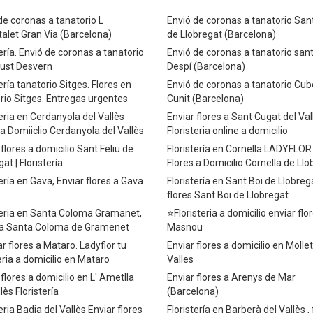
de coronas a tanatorio L
Envió de coronas a tanatorio San
talet Gran Via (Barcelona)
de Llobregat (Barcelona)
tería. Envió de coronas a tanatorio
Envió de coronas a tanatorio san
ust Desvern
Despí (Barcelona)
tería tanatorio Sitges. Flores en
Envió de coronas a tanatorio Cube
rio Sitges. Entregas urgentes
Cunit (Barcelona)
teria en Cerdanyola del Vallès
Enviar flores a Sant Cugat del Val
 a Domiiclio Cerdanyola del Vallès
Floristeria online a domicilio
 flores a domicilio Sant Feliu de
Floristería en Cornella LADYFLOR 
at | Floristería
Flores a Domicilio Cornella de Ll
tería en Gava, Enviar flores a Gava
Floristería en Sant Boi de Llobreg
flores Sant Boi de Llobregat
teria en Santa Coloma Gramanet,
⭐Floristeria a domicilio enviar flor
s a Santa Coloma de Gramenet
Masnou
r flores a Mataro. Ladyflor tu
Enviar flores a domicilio en Mollet
teria a domicilio en Mataro
Valles
 flores a domicilio en L' Ametlla
Enviar flores a Arenys de Mar
lès Floristería
(Barcelona)
eria Badia del Vallès Enviar flores
Floristería en Barberà del Vallès , 