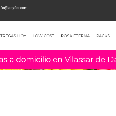
fo@ladyflor.com
TREGAS HOY
LOW COST
ROSA ETERNA
PACKS
as a domicilio en Vilassar de D