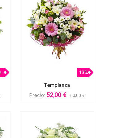
%
13%
Templanza
52,00 €
Precio:
€
60,00 €