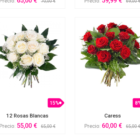
65,00 €
59,99 €
Precio:
Precio:
70,00 €
69,00 
15%
8
12 Rosas Blancas
Caress
55,00 €
60,00 €
Precio:
Precio:
65,00 €
65,00 