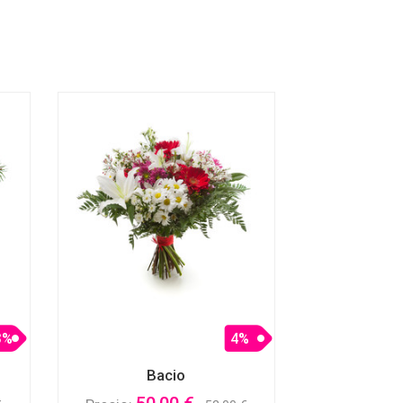
3%
4%
Bacio