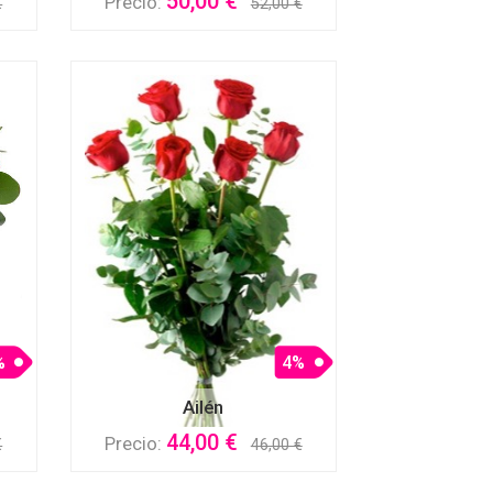
50,00 €
Precio:
€
52,00 €
%
4%
Ailén
44,00 €
Precio:
€
46,00 €