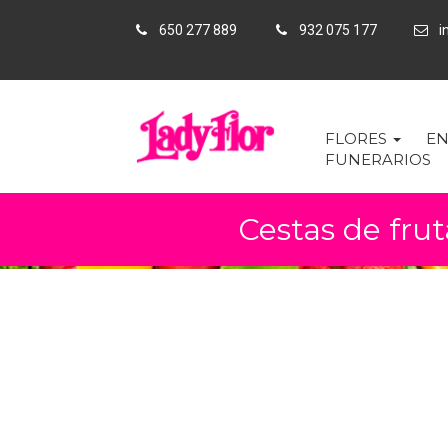
650 277 889
932 075 177
in
FLORES
EN
FUNERARIOS
Cestas de frut