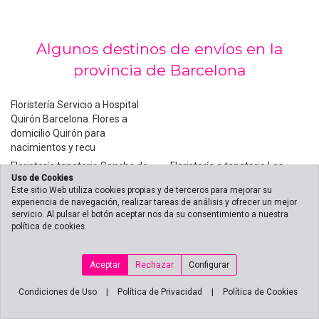
Algunos destinos de envíos en la
provincia de Barcelona
Floristería Servicio a Hospital
Quirón Barcelona. Flores a
domicilio Quirón para
nacimientos y recu
Floristería tanatorio Sancho de
Floristería a tanatorio Les
Uso de Cookies
Avila. Enviós de coronas
Corts. Enviós de coronas en
Este sitio Web utiliza cookies propias y de terceros para mejorar su
Les Corts
experiencia de navegación, realizar tareas de análisis y ofrecer un mejor
Envió de coronas a tanatorio
Envió de coronas a tanatorio
servicio. Al pulsar el botón aceptar nos da su consentimiento a nuestra
Collserola (Barcelona)
política de cookies.
Sant Gervasi (Barcelona)
floristería cerca tanatorio
Floristería a hospital del Mar
Ronda de Dalt Coronas a
(Barcelona). Enviar flores
Aceptar
Rechazar
Configurar
tanatorio Ronda de Dalt
domicilio.
Floristería con servicio de
Condiciones de Uso
|
Política de Privacidad
Floristería envios flores
|
Política de Cookies
envíos a hospital Quirón
hospital Clinic Barcelona.