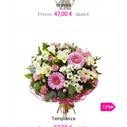
oriente
47,00 €
Precio:
50,00 €
13%
Templanza