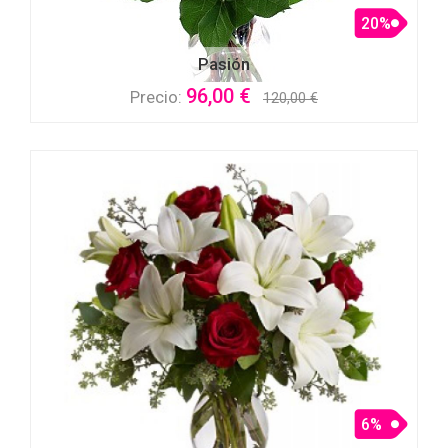
20%
Pasión
96,00 €
Precio:
120,00 €
6%