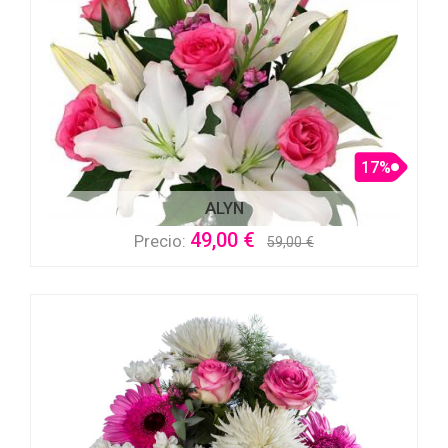
17%
ALYN
49,00 €
Precio:
59,00 €