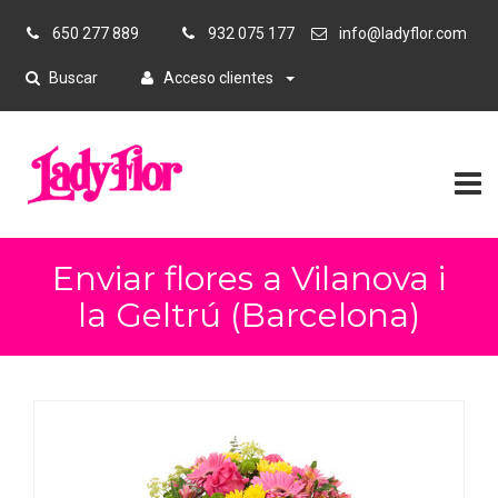
650 277 889
932 075 177
info@ladyflor.com
Buscar
Acceso clientes
Enviar flores a Vilanova i
la Geltrú (Barcelona)