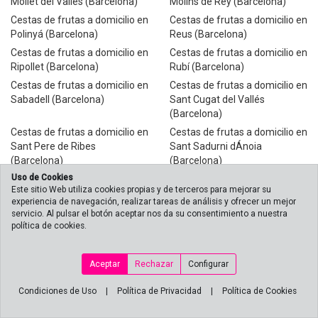
Mollet del Vallés (Barcelona)
Molins de Rey (Barcelona)
Cestas de frutas a domicilio en
Cestas de frutas a domicilio en
Polinyá (Barcelona)
Reus (Barcelona)
Cestas de frutas a domicilio en
Cestas de frutas a domicilio en
Ripollet (Barcelona)
Rubí (Barcelona)
Cestas de frutas a domicilio en
Cestas de frutas a domicilio en
Sabadell (Barcelona)
Sant Cugat del Vallés
(Barcelona)
Cestas de frutas a domicilio en
Cestas de frutas a domicilio en
Sant Pere de Ribes
Sant Sadurni dÁnoia
(Barcelona)
(Barcelona)
Uso de Cookies
Cestas de frutas a domicilio en
Cestas de frutas a domicilio en
Este sitio Web utiliza cookies propias y de terceros para mejorar su
Santa Perpétua de Mogoda
Santa Perpétua de Mogoda
experiencia de navegación, realizar tareas de análisis y ofrecer un mejor
(Barcelona)
(Barcelona)
servicio. Al pulsar el botón aceptar nos da su consentimiento a nuestra
Cestas de frutas a domicilio en
Cestas de frutas a domicilio en
política de cookies.
Terrassa (Barcelona)
Martorell (Barcelona)
Cestas de frutas a domicilio en
Cestas de frutas a domicilio en
Aceptar
Rechazar
Configurar
Vilafranca del Penedes
Vilanova i la Geltrú - Enviamos
(Barcelona)
frutas regalo Vilanova i la
Condiciones de Uso
|
Política de Privacidad
|
Política de Cookies
Geltrú