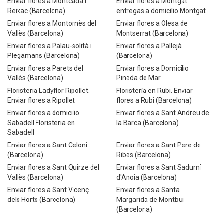
Enviar flores a Montcada i
Enviar flores a Montgat.
Reixac (Barcelona)
entregas a domicilio Montgat
Enviar flores a Montornès del
Enviar flores a Olesa de
Vallès (Barcelona)
Montserrat (Barcelona)
Enviar flores a Palau-solità i
Enviar flores a Pallejà
Plegamans (Barcelona)
(Barcelona)
Enviar flores a Parets del
Enviar flores a Domicilio
Vallès (Barcelona)
Pineda de Mar
Floristeria Ladyflor Ripollet.
Floristería en Rubi. Enviar
Enviar flores a Ripollet
flores a Rubi (Barcelona)
Enviar flores a domicilio
Enviar flores a Sant Andreu de
Sabadell Floristeria en
la Barca (Barcelona)
Sabadell
Enviar flores a Sant Celoni
Enviar flores a Sant Pere de
(Barcelona)
Ribes (Barcelona)
Enviar flores a Sant Quirze del
Enviar flores a Sant Sadurní
Vallès (Barcelona)
d'Anoia (Barcelona)
Enviar flores a Sant Vicenç
Enviar flores a Santa
dels Horts (Barcelona)
Margarida de Montbui
(Barcelona)