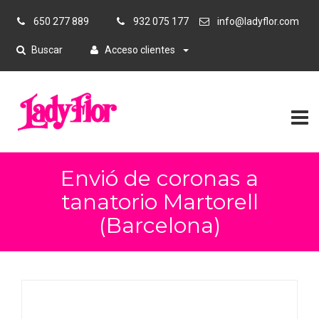
650 277 889
932 075 177
info@ladyflor.com
Buscar
Acceso clientes
Envió de coronas a
tanatorio Martorell
(Barcelona)