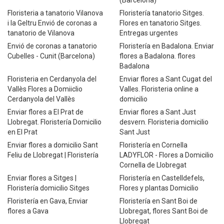
(Barcelona)
Floristeria a tanatorio Vilanova
Floristería tanatorio Sitges.
i la Geltru Envió de coronas a
Flores en tanatorio Sitges.
tanatorio de Vilanova
Entregas urgentes
Envió de coronas a tanatorio
Floristería en Badalona. Enviar
Cubelles - Cunit (Barcelona)
flores a Badalona. flores
Badalona
Floristeria en Cerdanyola del
Enviar flores a Sant Cugat del
Vallès Flores a Domiiclio
Valles. Floristeria online a
Cerdanyola del Vallès
domicilio
Enviar flores a El Prat de
Enviar flores a Sant Just
Llobregat. Floristería Domicilio
desvern. Floristeria domicilio
en El Prat
Sant Just
Enviar flores a domicilio Sant
Floristería en Cornella
Feliu de Llobregat | Floristería
LADYFLOR - Flores a Domicilio
Cornella de Llobregat
Enviar flores a Sitges |
Floristería en Castelldefels,
Floristería domicilio Sitges
Flores y plantas Domicilio
Floristería en Gava, Enviar
Floristería en Sant Boi de
flores a Gava
Llobregat, flores Sant Boi de
Llobregat