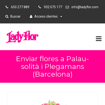
650 277 889
932 075 177
info@ladyflor.com
Buscar
Acceso clientes
Enviar flores a Palau-
solità i Plegamans
(Barcelona)