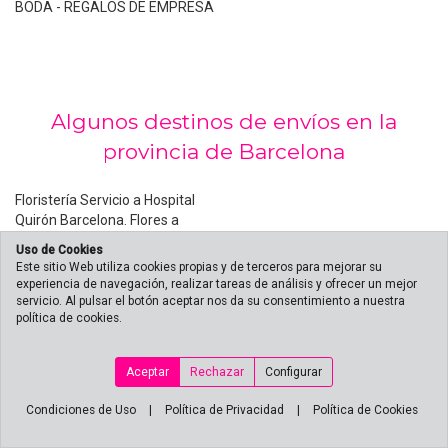
BODA - REGALOS DE EMPRESA
Algunos destinos de envíos en la
provincia de Barcelona
Floristería Servicio a Hospital
Quirón Barcelona. Flores a
domicilio Quirón para
Uso de Cookies
nacimientos y recu
Este sitio Web utiliza cookies propias y de terceros para mejorar su
experiencia de navegación, realizar tareas de análisis y ofrecer un mejor
Floristería tanatorio Sancho de
Floristería a tanatorio Les
servicio. Al pulsar el botón aceptar nos da su consentimiento a nuestra
Avila. Enviós de coronas
Corts. Enviós de coronas en
política de cookies.
Les Corts
Envió de coronas a tanatorio
Envió de coronas a tanatorio
Collserola (Barcelona)
Sant Gervasi (Barcelona)
Aceptar
Rechazar
Configurar
floristería cerca tanatorio
Floristería a hospital del Mar
Condiciones de Uso
|
Política de Privacidad
|
Política de Cookies
Ronda de Dalt Coronas a
(Barcelona). Enviar flores
tanatorio Ronda de Dalt
domicilio.