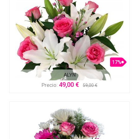
17%
ALYN
49,00 €
Precio:
59,00 €