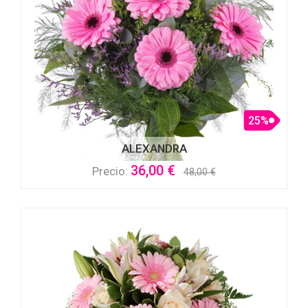
25%
ALEXANDRA
36,00 €
Precio:
48,00 €