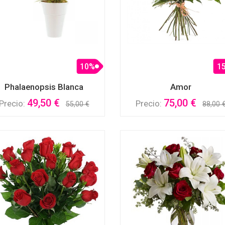
10%
1
Phalaenopsis Blanca
Amor
49,50 €
75,00 €
Precio:
Precio:
55,00 €
88,00 