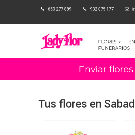
650 277 889
932 075 177
in
FLORES
EN
FUNERARIOS
Enviar flores
Tus flores en Sabade