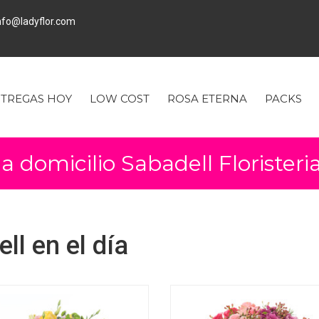
fo@ladyflor.com
TREGAS HOY
LOW COST
ROSA ETERNA
PACKS
 a domicilio Sabadell Florister
ll en el día