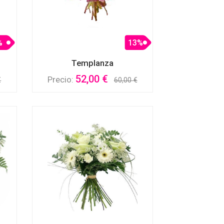
%
13%
Templanza
52,00 €
Precio:
€
60,00 €