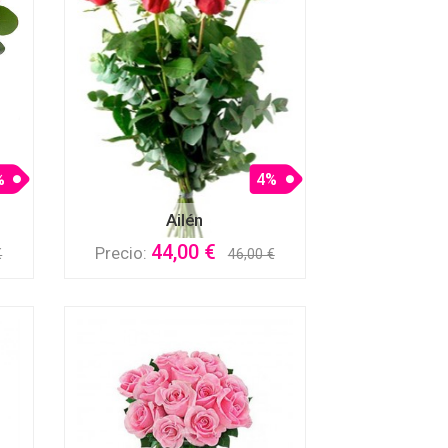
%
4%
Ailén
44,00 €
Precio:
€
46,00 €